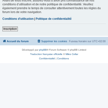
Avant de vous inscrire, assurez-vous d’avoir pris connaissance de nos
conditions d’utilisation et de notre politique de confidentialité. Veuillez
également prendre le temps de consulter attentivement toutes les règles du
forum lors de votre navigation.
Conditions d’utilisation
|
Politique de confidentialité
Inscription
Accueil du forum
Supprimer les cookies
Fuseau horaire sur
UTC+02:00
Développé par
phpBB
® Forum Software © phpBB Limited
Traduction française officielle
©
Miles Cellar
Confidentialité
|
Conditions