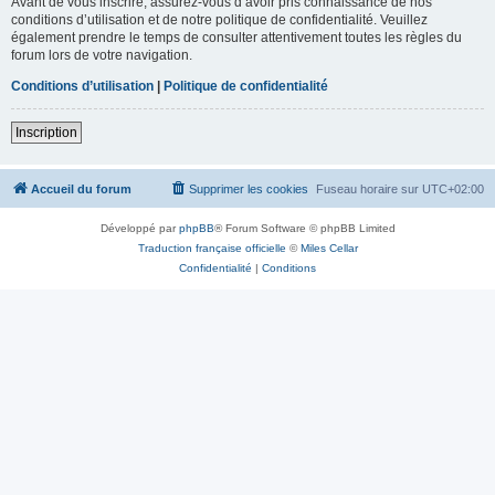
Avant de vous inscrire, assurez-vous d’avoir pris connaissance de nos
conditions d’utilisation et de notre politique de confidentialité. Veuillez
également prendre le temps de consulter attentivement toutes les règles du
forum lors de votre navigation.
Conditions d’utilisation
|
Politique de confidentialité
Inscription
Accueil du forum
Supprimer les cookies
Fuseau horaire sur
UTC+02:00
Développé par
phpBB
® Forum Software © phpBB Limited
Traduction française officielle
©
Miles Cellar
Confidentialité
|
Conditions