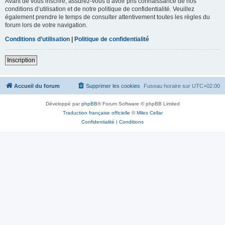
Avant de vous inscrire, assurez-vous d’avoir pris connaissance de nos
conditions d’utilisation et de notre politique de confidentialité. Veuillez
également prendre le temps de consulter attentivement toutes les règles du
forum lors de votre navigation.
Conditions d’utilisation
|
Politique de confidentialité
Inscription
Accueil du forum
Supprimer les cookies
Fuseau horaire sur
UTC+02:00
Développé par
phpBB
® Forum Software © phpBB Limited
Traduction française officielle
©
Miles Cellar
Confidentialité
|
Conditions