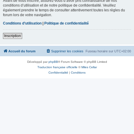
Avant de vous inscrire, assurez-vous d’avoir pris connaissance de nos
conditions d’utilisation et de notre politique de confidentialité. Veuillez
également prendre le temps de consulter attentivement toutes les règles du
forum lors de votre navigation.
Conditions d’utilisation
|
Politique de confidentialité
Inscription
Accueil du forum
Supprimer les cookies
Fuseau horaire sur
UTC+02:00
Développé par
phpBB
® Forum Software © phpBB Limited
Traduction française officielle
©
Miles Cellar
Confidentialité
|
Conditions