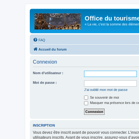
Office du tourism
« La vie, c'est la somme des éléments 
FAQ
Accueil du forum
Connexion
Nom d’utilisateur :
Mot de passe :
J’ai oublié mon mot de passe
Se souvenir de moi
Masquer ma présence lors de ce
INSCRIPTION
Vous devez être inscrit avant de pouvoir vous connecter. L’ins
utilisateurs inscrits. Avant de vous inscrire, assurez-vous d’avo