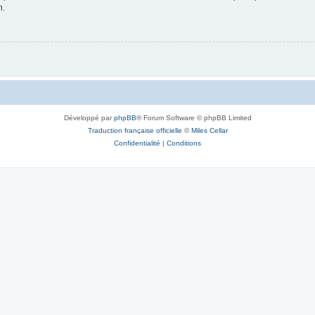
n.
Développé par
phpBB
® Forum Software © phpBB Limited
Traduction française officielle
©
Miles Cellar
Confidentialité
|
Conditions