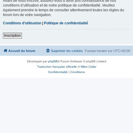
Avant de vous inscrire, assurez-vous d’avoir pris connaissance de nos
conditions d’utilisation et de notre politique de confidentialité. Veuillez
également prendre le temps de consulter attentivement toutes les règles du
forum lors de votre navigation.
Conditions d’utilisation
|
Politique de confidentialité
Inscription
Accueil du forum
Supprimer les cookies
Fuseau horaire sur
UTC+02:00
Développé par
phpBB
® Forum Software © phpBB Limited
Traduction française officielle
©
Miles Cellar
Confidentialité
|
Conditions