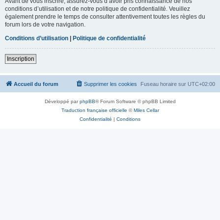
Avant de vous inscrire, assurez-vous d’avoir pris connaissance de nos
conditions d’utilisation et de notre politique de confidentialité. Veuillez
également prendre le temps de consulter attentivement toutes les règles du
forum lors de votre navigation.
Conditions d’utilisation
|
Politique de confidentialité
Inscription
Accueil du forum
Supprimer les cookies
Fuseau horaire sur
UTC+02:00
Développé par
phpBB
® Forum Software © phpBB Limited
Traduction française officielle
©
Miles Cellar
Confidentialité
|
Conditions