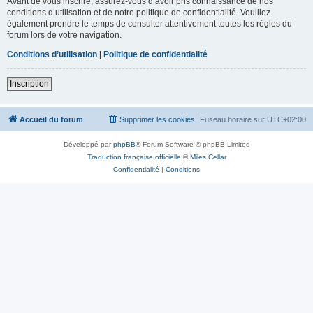
Avant de vous inscrire, assurez-vous d’avoir pris connaissance de nos
conditions d’utilisation et de notre politique de confidentialité. Veuillez
également prendre le temps de consulter attentivement toutes les règles du
forum lors de votre navigation.
Conditions d’utilisation
|
Politique de confidentialité
Inscription
Accueil du forum
Supprimer les cookies
Fuseau horaire sur
UTC+02:00
Développé par
phpBB
® Forum Software © phpBB Limited
Traduction française officielle
©
Miles Cellar
Confidentialité
|
Conditions