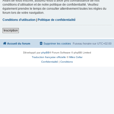
Avant de vous inscrire, assurez-vous d’avoir pris connaissance de nos
conditions d’utilisation et de notre politique de confidentialité. Veuillez
également prendre le temps de consulter attentivement toutes les règles du
forum lors de votre navigation.
Conditions d’utilisation
|
Politique de confidentialité
Inscription
Accueil du forum
Supprimer les cookies
Fuseau horaire sur
UTC+02:00
Développé par
phpBB
® Forum Software © phpBB Limited
Traduction française officielle
©
Miles Cellar
Confidentialité
|
Conditions