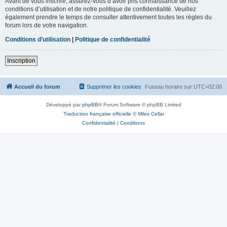
Avant de vous inscrire, assurez-vous d’avoir pris connaissance de nos
conditions d’utilisation et de notre politique de confidentialité. Veuillez
également prendre le temps de consulter attentivement toutes les règles du
forum lors de votre navigation.
Conditions d’utilisation
|
Politique de confidentialité
Inscription
Accueil du forum
Supprimer les cookies
Fuseau horaire sur
UTC+02:00
Développé par
phpBB
® Forum Software © phpBB Limited
Traduction française officielle
©
Miles Cellar
Confidentialité
|
Conditions