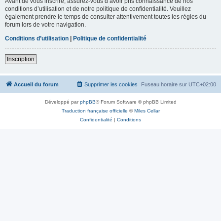
Avant de vous inscrire, assurez-vous d’avoir pris connaissance de nos
conditions d’utilisation et de notre politique de confidentialité. Veuillez
également prendre le temps de consulter attentivement toutes les règles du
forum lors de votre navigation.
Conditions d’utilisation
|
Politique de confidentialité
Inscription
Accueil du forum
Supprimer les cookies
Fuseau horaire sur
UTC+02:00
Développé par
phpBB
® Forum Software © phpBB Limited
Traduction française officielle
©
Miles Cellar
Confidentialité
|
Conditions