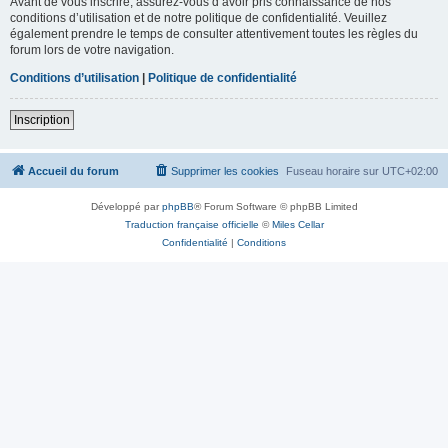
Avant de vous inscrire, assurez-vous d’avoir pris connaissance de nos
conditions d’utilisation et de notre politique de confidentialité. Veuillez
également prendre le temps de consulter attentivement toutes les règles du
forum lors de votre navigation.
Conditions d’utilisation
|
Politique de confidentialité
Inscription
Accueil du forum
Supprimer les cookies
Fuseau horaire sur
UTC+02:00
Développé par
phpBB
® Forum Software © phpBB Limited
Traduction française officielle
©
Miles Cellar
Confidentialité
|
Conditions