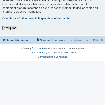
Avant de vous inscrire, assurez-vous d’avoir pris connaissance de nos
conditions d’utilisation et de notre politique de confidentialité. Veuillez
également prendre le temps de consulter attentivement toutes les règles du
forum lors de votre navigation.
Conditions d’utilisation
|
Politique de confidentialité
Inscription
Accueil du forum
Supprimer les cookies
Fuseau horaire sur
UTC+02:00
Développé par
phpBB
® Forum Software © phpBB Limited
Traduction française officielle
©
Miles Cellar
Confidentialité
|
Conditions