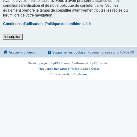
Avant de vous inscrire, assurez-vous d’avoir pris connaissance de nos
conditions d’utilisation et de notre politique de confidentialité. Veuillez
également prendre le temps de consulter attentivement toutes les règles du
forum lors de votre navigation.
Conditions d’utilisation
|
Politique de confidentialité
Inscription
Accueil du forum
Supprimer les cookies
Fuseau horaire sur
UTC+02:00
Développé par
phpBB
® Forum Software © phpBB Limited
Traduction française officielle
©
Miles Cellar
Confidentialité
|
Conditions