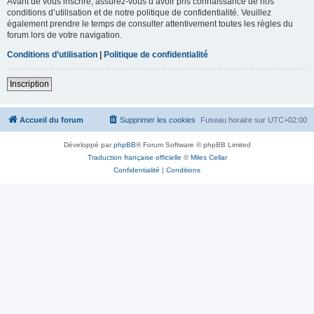
Avant de vous inscrire, assurez-vous d’avoir pris connaissance de nos
conditions d’utilisation et de notre politique de confidentialité. Veuillez
également prendre le temps de consulter attentivement toutes les règles du
forum lors de votre navigation.
Conditions d’utilisation
|
Politique de confidentialité
Inscription
Accueil du forum
Supprimer les cookies
Fuseau horaire sur
UTC+02:00
Développé par
phpBB
® Forum Software © phpBB Limited
Traduction française officielle
©
Miles Cellar
Confidentialité
|
Conditions