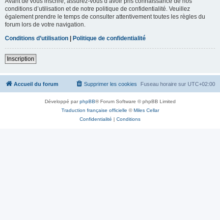
Avant de vous inscrire, assurez-vous d’avoir pris connaissance de nos
conditions d’utilisation et de notre politique de confidentialité. Veuillez
également prendre le temps de consulter attentivement toutes les règles du
forum lors de votre navigation.
Conditions d’utilisation
|
Politique de confidentialité
Inscription
Accueil du forum
Supprimer les cookies
Fuseau horaire sur
UTC+02:00
Développé par
phpBB
® Forum Software © phpBB Limited
Traduction française officielle
©
Miles Cellar
Confidentialité
|
Conditions