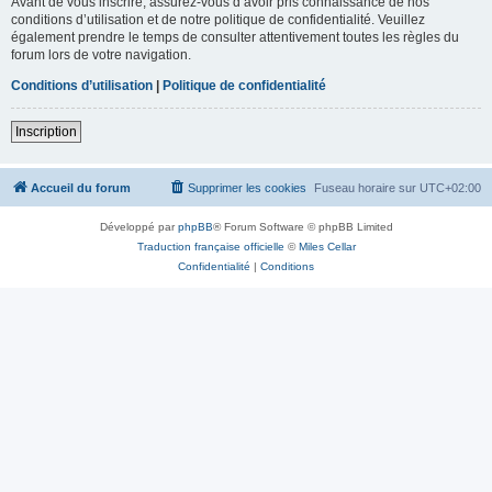
Avant de vous inscrire, assurez-vous d’avoir pris connaissance de nos
conditions d’utilisation et de notre politique de confidentialité. Veuillez
également prendre le temps de consulter attentivement toutes les règles du
forum lors de votre navigation.
Conditions d’utilisation
|
Politique de confidentialité
Inscription
Accueil du forum
Supprimer les cookies
Fuseau horaire sur
UTC+02:00
Développé par
phpBB
® Forum Software © phpBB Limited
Traduction française officielle
©
Miles Cellar
Confidentialité
|
Conditions