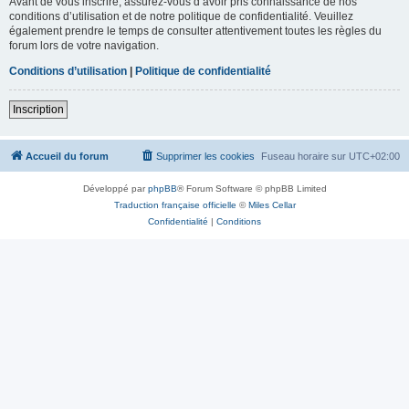
Avant de vous inscrire, assurez-vous d’avoir pris connaissance de nos
conditions d’utilisation et de notre politique de confidentialité. Veuillez
également prendre le temps de consulter attentivement toutes les règles du
forum lors de votre navigation.
Conditions d’utilisation
|
Politique de confidentialité
Inscription
Accueil du forum
Supprimer les cookies
Fuseau horaire sur
UTC+02:00
Développé par
phpBB
® Forum Software © phpBB Limited
Traduction française officielle
©
Miles Cellar
Confidentialité
|
Conditions