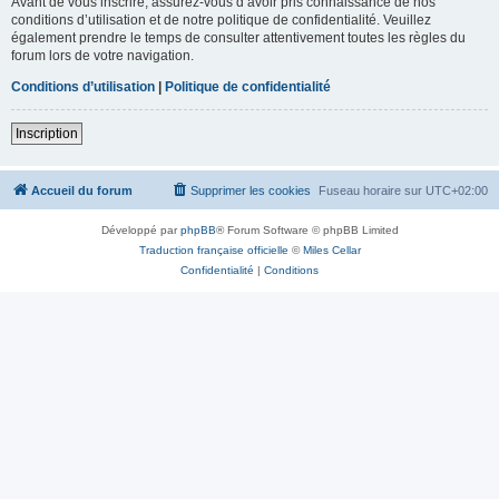
Avant de vous inscrire, assurez-vous d’avoir pris connaissance de nos
conditions d’utilisation et de notre politique de confidentialité. Veuillez
également prendre le temps de consulter attentivement toutes les règles du
forum lors de votre navigation.
Conditions d’utilisation
|
Politique de confidentialité
Inscription
Accueil du forum
Supprimer les cookies
Fuseau horaire sur
UTC+02:00
Développé par
phpBB
® Forum Software © phpBB Limited
Traduction française officielle
©
Miles Cellar
Confidentialité
|
Conditions