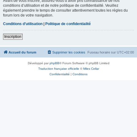
Avant de vous inscrire, assurez-vous d’avoir pris connaissance de nos
conditions d’utilisation et de notre politique de confidentialité. Veuillez
également prendre le temps de consulter attentivement toutes les règles du
forum lors de votre navigation.
Conditions d’utilisation
|
Politique de confidentialité
Inscription
Accueil du forum
Supprimer les cookies
Fuseau horaire sur
UTC+02:00
Développé par
phpBB
® Forum Software © phpBB Limited
Traduction française officielle
©
Miles Cellar
Confidentialité
|
Conditions