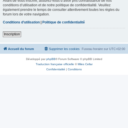
Avant de vous inscrire, assurez-vous d’avoir pris connaissance de nos
conditions d’utilisation et de notre politique de confidentialité. Veuillez
également prendre le temps de consulter attentivement toutes les règles du
forum lors de votre navigation.
Conditions d’utilisation
|
Politique de confidentialité
Inscription
Accueil du forum
Supprimer les cookies
Fuseau horaire sur
UTC+02:00
Développé par
phpBB
® Forum Software © phpBB Limited
Traduction française officielle
©
Miles Cellar
Confidentialité
|
Conditions