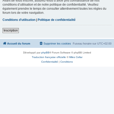
Avant de vous inscrire, assurez-vous d’avoir pris connaissance de nos
conditions d’utilisation et de notre politique de confidentialité. Veuillez
également prendre le temps de consulter attentivement toutes les règles du
forum lors de votre navigation.
Conditions d’utilisation
|
Politique de confidentialité
Inscription
Accueil du forum
Supprimer les cookies
Fuseau horaire sur
UTC+02:00
Développé par
phpBB
® Forum Software © phpBB Limited
Traduction française officielle
©
Miles Cellar
Confidentialité
|
Conditions