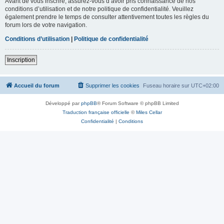
Avant de vous inscrire, assurez-vous d’avoir pris connaissance de nos
conditions d’utilisation et de notre politique de confidentialité. Veuillez
également prendre le temps de consulter attentivement toutes les règles du
forum lors de votre navigation.
Conditions d’utilisation
|
Politique de confidentialité
Inscription
Accueil du forum
Supprimer les cookies
Fuseau horaire sur
UTC+02:00
Développé par
phpBB
® Forum Software © phpBB Limited
Traduction française officielle
©
Miles Cellar
Confidentialité
|
Conditions