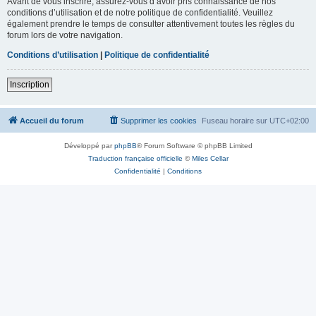
Avant de vous inscrire, assurez-vous d’avoir pris connaissance de nos
conditions d’utilisation et de notre politique de confidentialité. Veuillez
également prendre le temps de consulter attentivement toutes les règles du
forum lors de votre navigation.
Conditions d’utilisation
|
Politique de confidentialité
Inscription
Accueil du forum
Supprimer les cookies
Fuseau horaire sur
UTC+02:00
Développé par
phpBB
® Forum Software © phpBB Limited
Traduction française officielle
©
Miles Cellar
Confidentialité
|
Conditions