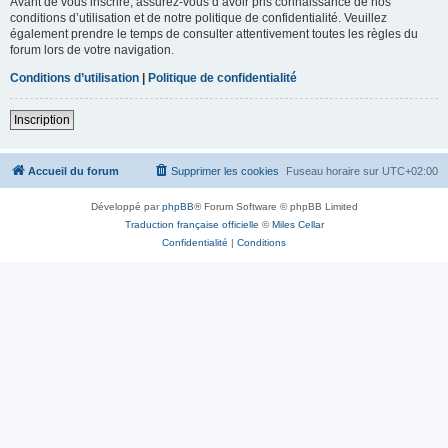
Avant de vous inscrire, assurez-vous d’avoir pris connaissance de nos
conditions d’utilisation et de notre politique de confidentialité. Veuillez
également prendre le temps de consulter attentivement toutes les règles du
forum lors de votre navigation.
Conditions d’utilisation
|
Politique de confidentialité
Inscription
Accueil du forum
Supprimer les cookies
Fuseau horaire sur
UTC+02:00
Développé par
phpBB
® Forum Software © phpBB Limited
Traduction française officielle
©
Miles Cellar
Confidentialité
|
Conditions