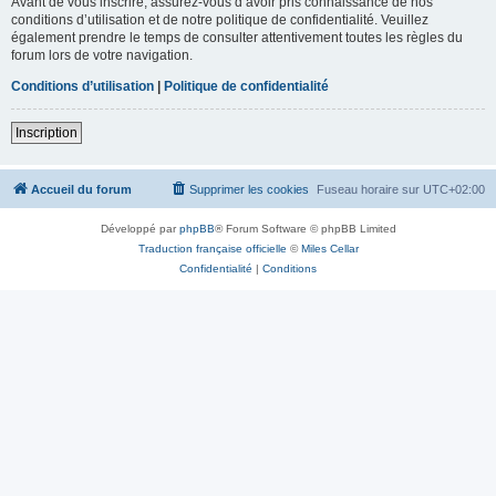
Avant de vous inscrire, assurez-vous d’avoir pris connaissance de nos
conditions d’utilisation et de notre politique de confidentialité. Veuillez
également prendre le temps de consulter attentivement toutes les règles du
forum lors de votre navigation.
Conditions d’utilisation
|
Politique de confidentialité
Inscription
Accueil du forum
Supprimer les cookies
Fuseau horaire sur
UTC+02:00
Développé par
phpBB
® Forum Software © phpBB Limited
Traduction française officielle
©
Miles Cellar
Confidentialité
|
Conditions