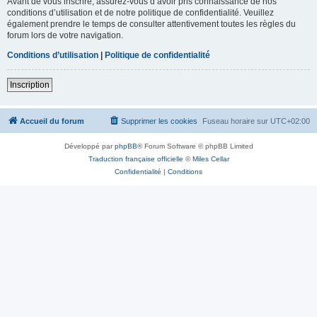
Avant de vous inscrire, assurez-vous d’avoir pris connaissance de nos
conditions d’utilisation et de notre politique de confidentialité. Veuillez
également prendre le temps de consulter attentivement toutes les règles du
forum lors de votre navigation.
Conditions d’utilisation
|
Politique de confidentialité
Inscription
Accueil du forum
Supprimer les cookies
Fuseau horaire sur
UTC+02:00
Développé par
phpBB
® Forum Software © phpBB Limited
Traduction française officielle
©
Miles Cellar
Confidentialité
|
Conditions