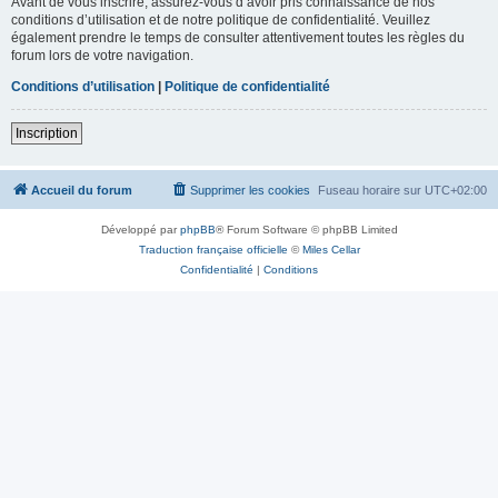
Avant de vous inscrire, assurez-vous d’avoir pris connaissance de nos
conditions d’utilisation et de notre politique de confidentialité. Veuillez
également prendre le temps de consulter attentivement toutes les règles du
forum lors de votre navigation.
Conditions d’utilisation
|
Politique de confidentialité
Inscription
Accueil du forum
Supprimer les cookies
Fuseau horaire sur
UTC+02:00
Développé par
phpBB
® Forum Software © phpBB Limited
Traduction française officielle
©
Miles Cellar
Confidentialité
|
Conditions