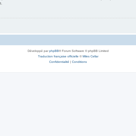
n.
Développé par
phpBB
® Forum Software © phpBB Limited
Traduction française officielle
©
Miles Cellar
Confidentialité
|
Conditions