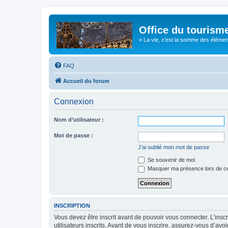
Office du tourism
« La vie, c'est la somme des éléments 
FAQ
Accueil du forum
Connexion
Nom d’utilisateur :
Mot de passe :
J’ai oublié mon mot de passe
Se souvenir de moi
Masquer ma présence lors de ce
INSCRIPTION
Vous devez être inscrit avant de pouvoir vous connecter. L’ins
utilisateurs inscrits. Avant de vous inscrire, assurez-vous d’avo