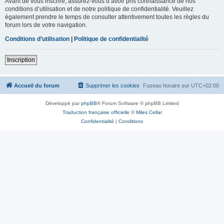
Avant de vous inscrire, assurez-vous d’avoir pris connaissance de nos
conditions d’utilisation et de notre politique de confidentialité. Veuillez
également prendre le temps de consulter attentivement toutes les règles du
forum lors de votre navigation.
Conditions d’utilisation
|
Politique de confidentialité
Inscription
Accueil du forum
Supprimer les cookies
Fuseau horaire sur
UTC+02:00
Développé par
phpBB
® Forum Software © phpBB Limited
Traduction française officielle
©
Miles Cellar
Confidentialité
|
Conditions