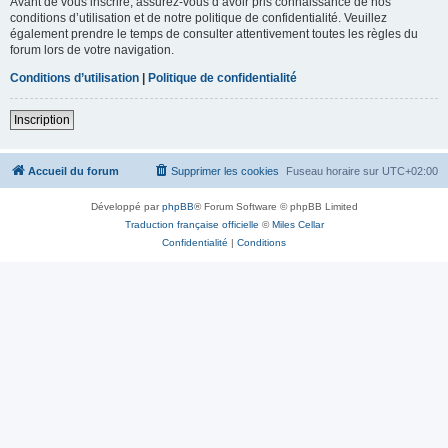
Avant de vous inscrire, assurez-vous d’avoir pris connaissance de nos
conditions d’utilisation et de notre politique de confidentialité. Veuillez
également prendre le temps de consulter attentivement toutes les règles du
forum lors de votre navigation.
Conditions d’utilisation
|
Politique de confidentialité
Inscription
Accueil du forum
Supprimer les cookies
Fuseau horaire sur
UTC+02:00
Développé par
phpBB
® Forum Software © phpBB Limited
Traduction française officielle
©
Miles Cellar
Confidentialité
|
Conditions