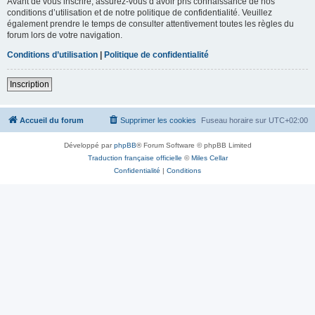
Avant de vous inscrire, assurez-vous d’avoir pris connaissance de nos
conditions d’utilisation et de notre politique de confidentialité. Veuillez
également prendre le temps de consulter attentivement toutes les règles du
forum lors de votre navigation.
Conditions d’utilisation
|
Politique de confidentialité
Inscription
Accueil du forum
Supprimer les cookies
Fuseau horaire sur
UTC+02:00
Développé par
phpBB
® Forum Software © phpBB Limited
Traduction française officielle
©
Miles Cellar
Confidentialité
|
Conditions