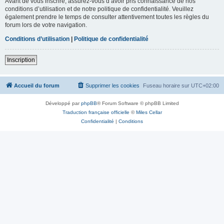
Avant de vous inscrire, assurez-vous d’avoir pris connaissance de nos
conditions d’utilisation et de notre politique de confidentialité. Veuillez
également prendre le temps de consulter attentivement toutes les règles du
forum lors de votre navigation.
Conditions d’utilisation
|
Politique de confidentialité
Inscription
Accueil du forum
Supprimer les cookies
Fuseau horaire sur
UTC+02:00
Développé par
phpBB
® Forum Software © phpBB Limited
Traduction française officielle
©
Miles Cellar
Confidentialité
|
Conditions