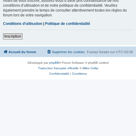
Avant de vous inscrire, assurez-vous d’avoir pris connaissance de nos
conditions d’utilisation et de notre politique de confidentialité. Veuillez
également prendre le temps de consulter attentivement toutes les règles du
forum lors de votre navigation.
Conditions d’utilisation
|
Politique de confidentialité
Inscription
Accueil du forum
Supprimer les cookies
Fuseau horaire sur
UTC+02:00
Développé par
phpBB
® Forum Software © phpBB Limited
Traduction française officielle
©
Miles Cellar
Confidentialité
|
Conditions