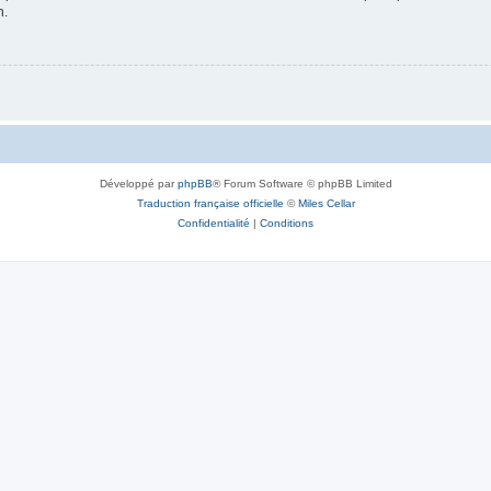
n.
Développé par
phpBB
® Forum Software © phpBB Limited
Traduction française officielle
©
Miles Cellar
Confidentialité
|
Conditions