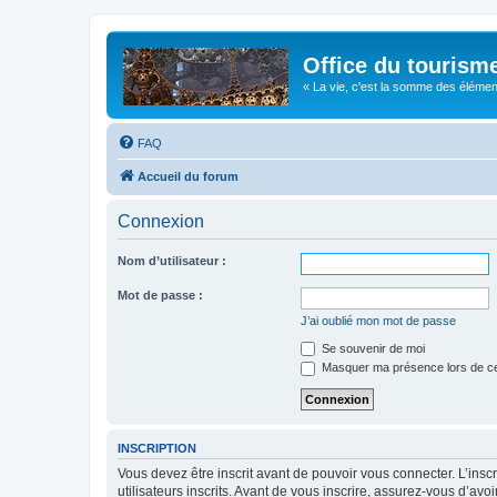
Office du tourism
« La vie, c'est la somme des éléments 
FAQ
Accueil du forum
Connexion
Nom d’utilisateur :
Mot de passe :
J’ai oublié mon mot de passe
Se souvenir de moi
Masquer ma présence lors de ce
INSCRIPTION
Vous devez être inscrit avant de pouvoir vous connecter. L’ins
utilisateurs inscrits. Avant de vous inscrire, assurez-vous d’avo