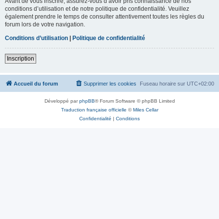
Avant de vous inscrire, assurez-vous d’avoir pris connaissance de nos
conditions d’utilisation et de notre politique de confidentialité. Veuillez
également prendre le temps de consulter attentivement toutes les règles du
forum lors de votre navigation.
Conditions d’utilisation
|
Politique de confidentialité
Inscription
Accueil du forum
Supprimer les cookies
Fuseau horaire sur
UTC+02:00
Développé par
phpBB
® Forum Software © phpBB Limited
Traduction française officielle
©
Miles Cellar
Confidentialité
|
Conditions