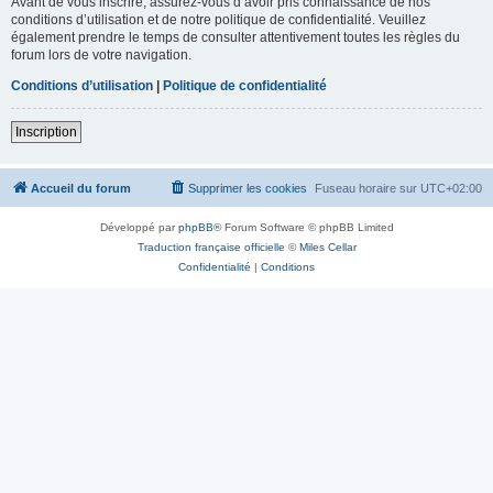
Avant de vous inscrire, assurez-vous d’avoir pris connaissance de nos
conditions d’utilisation et de notre politique de confidentialité. Veuillez
également prendre le temps de consulter attentivement toutes les règles du
forum lors de votre navigation.
Conditions d’utilisation
|
Politique de confidentialité
Inscription
Accueil du forum
Supprimer les cookies
Fuseau horaire sur
UTC+02:00
Développé par
phpBB
® Forum Software © phpBB Limited
Traduction française officielle
©
Miles Cellar
Confidentialité
|
Conditions