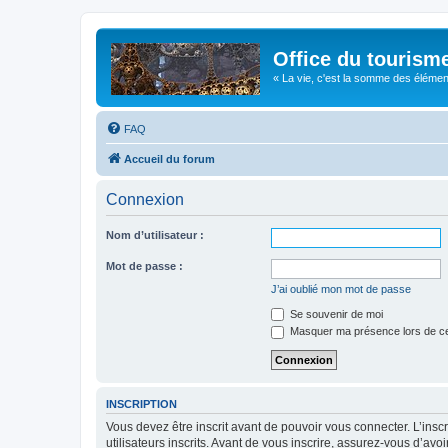
Office du tourism
« La vie, c'est la somme des éléments 
FAQ
Accueil du forum
Connexion
Nom d’utilisateur :
Mot de passe :
J’ai oublié mon mot de passe
Se souvenir de moi
Masquer ma présence lors de ce
INSCRIPTION
Vous devez être inscrit avant de pouvoir vous connecter. L’ins
utilisateurs inscrits. Avant de vous inscrire, assurez-vous d’avo