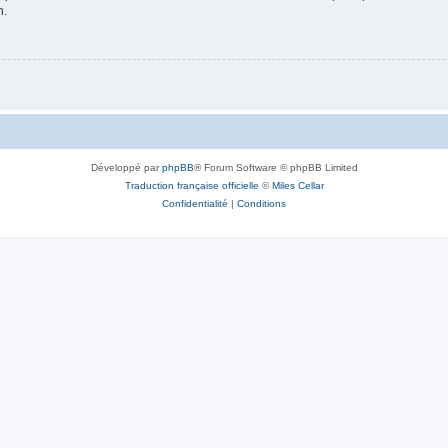
n.
Développé par
phpBB
® Forum Software © phpBB Limited
Traduction française officielle
©
Miles Cellar
Confidentialité
|
Conditions