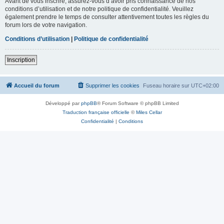
Avant de vous inscrire, assurez-vous d’avoir pris connaissance de nos
conditions d’utilisation et de notre politique de confidentialité. Veuillez
également prendre le temps de consulter attentivement toutes les règles du
forum lors de votre navigation.
Conditions d’utilisation
|
Politique de confidentialité
Inscription
Accueil du forum
Supprimer les cookies
Fuseau horaire sur
UTC+02:00
Développé par
phpBB
® Forum Software © phpBB Limited
Traduction française officielle
©
Miles Cellar
Confidentialité
|
Conditions