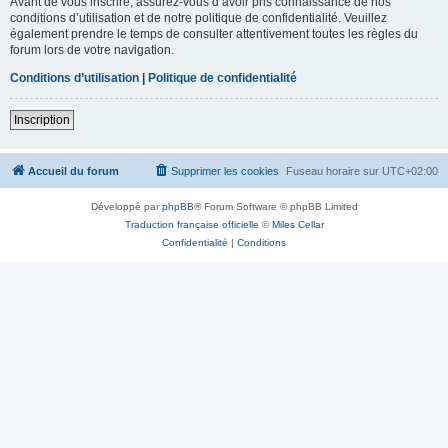
Avant de vous inscrire, assurez-vous d’avoir pris connaissance de nos
conditions d’utilisation et de notre politique de confidentialité. Veuillez
également prendre le temps de consulter attentivement toutes les règles du
forum lors de votre navigation.
Conditions d’utilisation
|
Politique de confidentialité
Inscription
Accueil du forum
Supprimer les cookies
Fuseau horaire sur
UTC+02:00
Développé par
phpBB
® Forum Software © phpBB Limited
Traduction française officielle
©
Miles Cellar
Confidentialité
|
Conditions