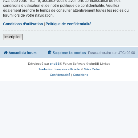
Avant de vous inscrire, assurez-vous d’avoir pris connaissance de nos
conditions d’utilisation et de notre politique de confidentialité. Veuillez
également prendre le temps de consulter attentivement toutes les règles du
forum lors de votre navigation.
Conditions d’utilisation
|
Politique de confidentialité
Inscription
Accueil du forum
Supprimer les cookies
Fuseau horaire sur
UTC+02:00
Développé par
phpBB
® Forum Software © phpBB Limited
Traduction française officielle
©
Miles Cellar
Confidentialité
|
Conditions