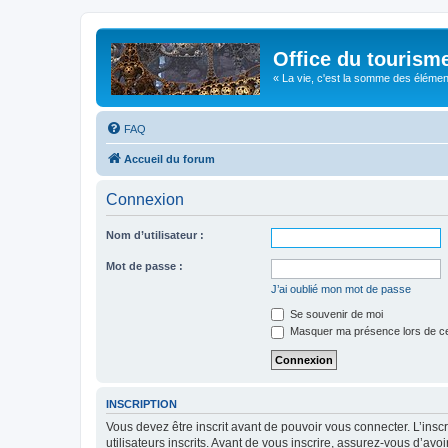
Office du tourism
« La vie, c'est la somme des éléments 
FAQ
Accueil du forum
Connexion
Nom d’utilisateur :
Mot de passe :
J’ai oublié mon mot de passe
Se souvenir de moi
Masquer ma présence lors de ce
INSCRIPTION
Vous devez être inscrit avant de pouvoir vous connecter. L’ins
utilisateurs inscrits. Avant de vous inscrire, assurez-vous d’avo