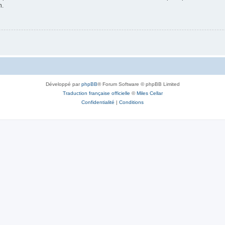
n.
Développé par
phpBB
® Forum Software © phpBB Limited
Traduction française officielle
©
Miles Cellar
Confidentialité
|
Conditions