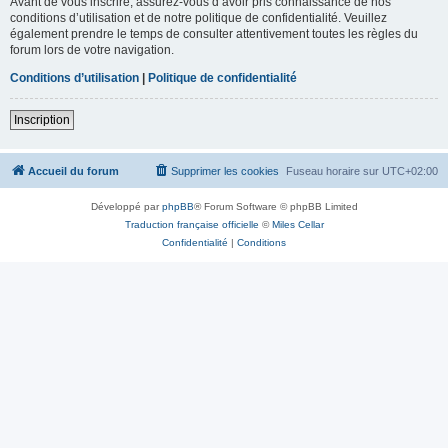
Avant de vous inscrire, assurez-vous d’avoir pris connaissance de nos
conditions d’utilisation et de notre politique de confidentialité. Veuillez
également prendre le temps de consulter attentivement toutes les règles du
forum lors de votre navigation.
Conditions d’utilisation
|
Politique de confidentialité
Inscription
Accueil du forum
Supprimer les cookies
Fuseau horaire sur
UTC+02:00
Développé par
phpBB
® Forum Software © phpBB Limited
Traduction française officielle
©
Miles Cellar
Confidentialité
|
Conditions