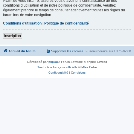
Avant de vous inscrire, assurez-vous d’avoir pris connaissance de nos
conditions d’utilisation et de notre politique de confidentialité. Veuillez
également prendre le temps de consulter attentivement toutes les règles du
forum lors de votre navigation.
Conditions d’utilisation
|
Politique de confidentialité
Inscription
Accueil du forum
Supprimer les cookies
Fuseau horaire sur
UTC+02:00
Développé par
phpBB
® Forum Software © phpBB Limited
Traduction française officielle
©
Miles Cellar
Confidentialité
|
Conditions