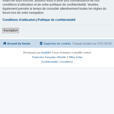
Avant de vous inscrire, assurez-vous d’avoir pris connaissance de nos
conditions d’utilisation et de notre politique de confidentialité. Veuillez
également prendre le temps de consulter attentivement toutes les règles du
forum lors de votre navigation.
Conditions d’utilisation
|
Politique de confidentialité
Inscription
Accueil du forum
Supprimer les cookies
Fuseau horaire sur
UTC+02:00
Développé par
phpBB
® Forum Software © phpBB Limited
Traduction française officielle
©
Miles Cellar
Confidentialité
|
Conditions