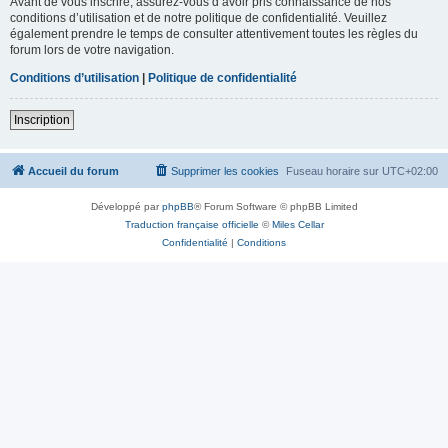
Avant de vous inscrire, assurez-vous d’avoir pris connaissance de nos
conditions d’utilisation et de notre politique de confidentialité. Veuillez
également prendre le temps de consulter attentivement toutes les règles du
forum lors de votre navigation.
Conditions d’utilisation
|
Politique de confidentialité
Inscription
Accueil du forum
Supprimer les cookies
Fuseau horaire sur
UTC+02:00
Développé par
phpBB
® Forum Software © phpBB Limited
Traduction française officielle
©
Miles Cellar
Confidentialité
|
Conditions