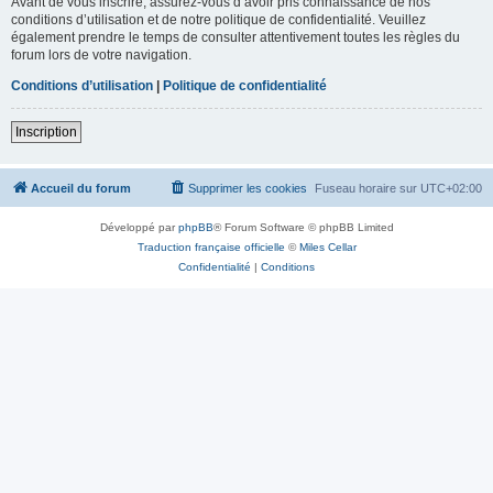
Avant de vous inscrire, assurez-vous d’avoir pris connaissance de nos
conditions d’utilisation et de notre politique de confidentialité. Veuillez
également prendre le temps de consulter attentivement toutes les règles du
forum lors de votre navigation.
Conditions d’utilisation
|
Politique de confidentialité
Inscription
Accueil du forum
Supprimer les cookies
Fuseau horaire sur
UTC+02:00
Développé par
phpBB
® Forum Software © phpBB Limited
Traduction française officielle
©
Miles Cellar
Confidentialité
|
Conditions