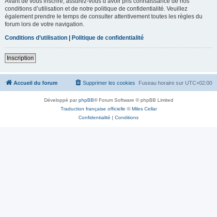
Avant de vous inscrire, assurez-vous d’avoir pris connaissance de nos
conditions d’utilisation et de notre politique de confidentialité. Veuillez
également prendre le temps de consulter attentivement toutes les règles du
forum lors de votre navigation.
Conditions d’utilisation
|
Politique de confidentialité
Inscription
Accueil du forum
Supprimer les cookies
Fuseau horaire sur
UTC+02:00
Développé par
phpBB
® Forum Software © phpBB Limited
Traduction française officielle
©
Miles Cellar
Confidentialité
|
Conditions