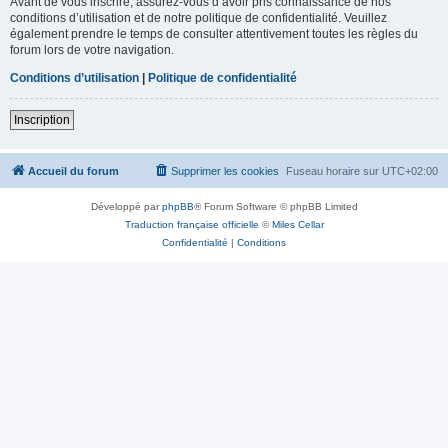
Avant de vous inscrire, assurez-vous d’avoir pris connaissance de nos
conditions d’utilisation et de notre politique de confidentialité. Veuillez
également prendre le temps de consulter attentivement toutes les règles du
forum lors de votre navigation.
Conditions d’utilisation
|
Politique de confidentialité
Inscription
Accueil du forum
Supprimer les cookies
Fuseau horaire sur
UTC+02:00
Développé par
phpBB
® Forum Software © phpBB Limited
Traduction française officielle
©
Miles Cellar
Confidentialité
|
Conditions