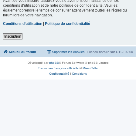
Avant de vous inscrire, assurez-vous d’avoir pris connaissance de nos
conditions d’utilisation et de notre politique de confidentialité. Veuillez
également prendre le temps de consulter attentivement toutes les règles du
forum lors de votre navigation.
Conditions d’utilisation
|
Politique de confidentialité
Inscription
Accueil du forum
Supprimer les cookies
Fuseau horaire sur
UTC+02:00
Développé par
phpBB
® Forum Software © phpBB Limited
Traduction française officielle
©
Miles Cellar
Confidentialité
|
Conditions